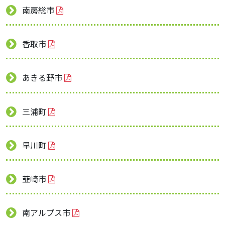
南房総市
香取市
あきる野市
三浦町
早川町
韮崎市
南アルプス市