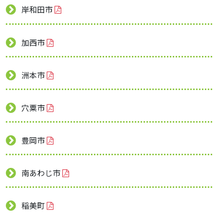
岸和田市
加西市
洲本市
穴粟市
豊岡市
南あわじ市
稲美町