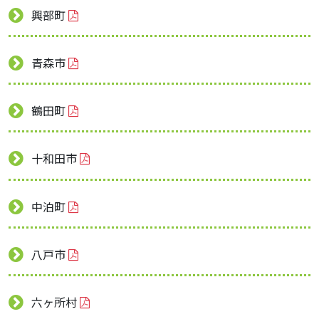
興部町
青森市
鶴田町
十和田市
中泊町
八戸市
六ヶ所村