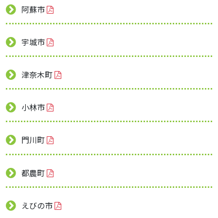
阿蘇市
宇城市
津奈木町
小林市
門川町
都農町
えびの市