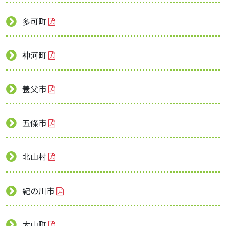
多可町
神河町
養父市
五條市
北山村
紀の川市
大山町