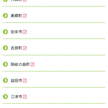
美郷町
安来市
吉賀町
隠岐の島町
益田市
江津市