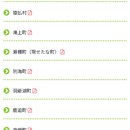
猿払村
滝上町
瀬棚町（現せたな町）
別海町
洞爺湖町
鹿追町
南幌町