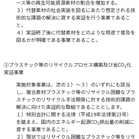
ース等の再生可能資源素材の割合を増加する。
３）代替素材の社会実装を図るにあたり想定される技
術的な課題の解決に資する実証を行う事業であるこ
と。
４）実証終了後に代替素材をどのような用途で普及を
図るかが明確である事業であること。
②プラスチック等のリサイクルプロセス構築及び省CO
化
2
実証事業
実施対象事業は、次の１）～３）のいずれにも該当
し、複合素材プラスチック等のリサイクル困難なプラ
スチックのリサイクル手法開発に対する技術的課題の
解決に向けた実証的な取組であることとします。
１）特別会計に関する法律（平成19年法律第23号）
を踏まえ、国内のエネルギー起源CO
排出量の削減に
2
資する事業であること。
２）現状ではリサイクル困難なプラスチック等をリサ