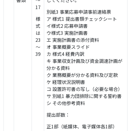
書類
～
してください。
17
別紙3 事業応募申請事前連絡票
様
ア 様式1 提出書類チェックシート
式
イ様式2 応募申請書
は
ウ様式3 実施計画書
23
エ 実施計画書の添付資料
～
オ 事業概要スライド
39
カ 様式4 経費内訳
キ 事業収支計画及び資金調達計画が
分かる資料
ク 業務概要が分かる資料及び定款
ケ 経理状況説明書
コ 設置許可書の写し（必要な場合）
サ 別紙1 暴力団排除に関する誓約書
シ その他参考資料
提出部数：
正1部（紙媒体、電子媒体各1部）