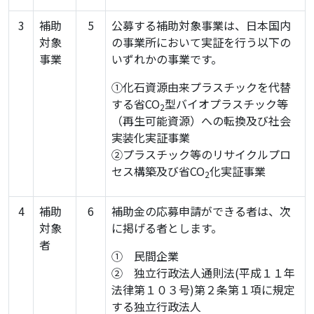
3
補助
5
公募する補助対象事業は、日本国内
対象
の事業所において実証を行う以下の
事業
いずれかの事業です。
①化石資源由来プラスチックを代替
する省CO
型バイオプラスチック等
2
（再生可能資源）への転換及び社会
実装化実証事業
②プラスチック等のリサイクルプロ
セス構築及び省CO
化実証事業
2
4
補助
6
補助金の応募申請ができる者は、次
対象
に掲げる者とします。
者
① 民間企業
② 独立行政法人通則法(平成１１年
法律第１０３号)第２条第１項に規定
する独立行政法人