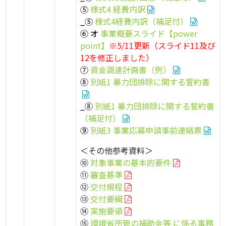
⑤
様式4 経費内訳
_⑤
様式4経費内訳（補足付）
⑥ オ
事業概要スライド【power
point】
※5/11更新（スライド11及び
12を修正しました）
⑦
資金調達計画書（例）
⑧
別紙1 暴力団排除に関する誓約書
_⑧
別紙1 暴力団排除に関する誓約書
（補足付）
⑨
別紙3 事業応募申請事前連絡票
＜その他参考資料＞
⑩
対象事業の基本的要件
⑪
審査基準
⑫
交付規程
⑬
交付要綱
⑭
実施要領
⑮
環境省所管の補助金等 に係る事務