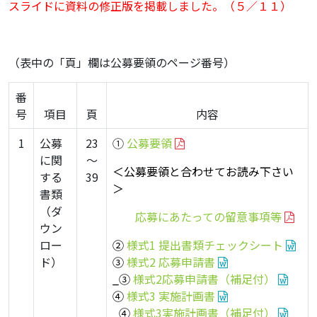
スライドに資料の修正版を掲載しました。（５／１１）
（表中の「頁」欄は公募要領のページ番号）
番
号
項目
頁
内容
1
公募
23
①
公募要領
に関
～
＜公募要領と合わせてお読み下さい
する
39
＞
書類
（ダ
応募にあたっての留意事項等
ウン
ロー
②
様式1 提出書類チェックシート
ド）
③
様式2 応募申請書
_③
様式2応募申請書（補足付）
④
様式3 実施計画書
_④
様式3実施計画書
（補足付）