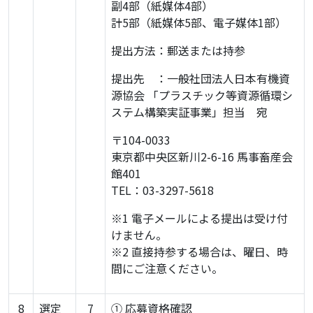
副4部（紙媒体4部）
計5部（紙媒体5部、電子媒体1部）
提出方法：郵送または持参
提出先 ：一般社団法人日本有機資
源協会 「プラスチック等資源循環シ
ステム構築実証事業」担当 宛
〒104-0033
東京都中央区新川2-6-16 馬事畜産会
館401
TEL：03-3297-5618
※1 電子メールによる提出は受け付
けません。
※2 直接持参する場合は、曜日、時
間にご注意ください。
8
選定
7
① 応募資格確認