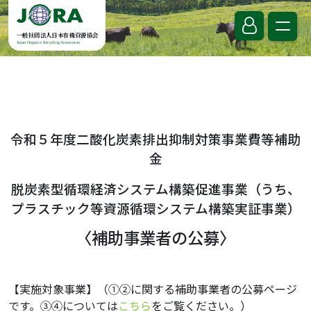
Skip to content
一般社団法人日本有機資源協会
Japan Organics Recycling Association
令和５年度二酸化炭素排出抑制対策事業費等補助
金
脱炭素型循環経済システム構築促進事業（うち、
プラスチック等資源循環システム構築実証事業）
〈補助事業者の公募〉
【実施対象事業】（①②に関する補助事業者の公募ページ
です。③④については
こちら
をご覧ください。）