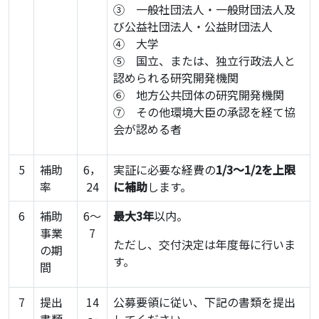
③ 一般社団法人・一般財団法人及
び公益社団法人・公益財団法人
④ 大学
⑤ 国立、または、独立行政法人と
認められる研究開発機関
⑥ 地方公共団体の研究開発機関
⑦ その他環境大臣の承認を経て協
会が認める者
5
補助
6，
実証に必要な経費の
1/3～1/2を上限
率
24
に補助
します。
6
補助
6～
最大3年
以内。
事業
7
ただし、交付決定は年度毎に行いま
の期
す。
間
7
提出
14
公募要領に従い、下記の書類を提出