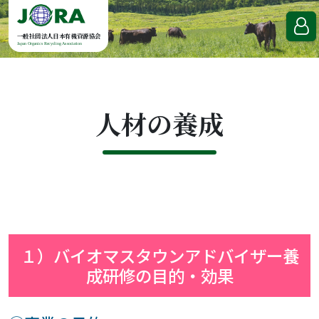
Skip to content
一般社団法人日本有機資源協会
Japan Organics Recycling Association
人材の養成
１）バイオマスタウンアドバイザー養
成研修の目的・効果