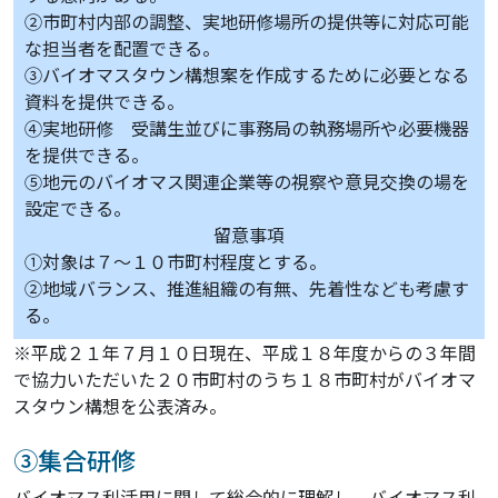
②市町村内部の調整、実地研修場所の提供等に対応可能
な担当者を配置できる。
③バイオマスタウン構想案を作成するために必要となる
資料を提供できる。
④実地研修 受講生並びに事務局の執務場所や必要機器
を提供できる。
⑤地元のバイオマス関連企業等の視察や意見交換の場を
設定できる。
留意事項
①対象は７～１０市町村程度とする。
②地域バランス、推進組織の有無、先着性なども考慮す
る。
※平成２１年７月１０日現在、平成１８年度からの３年間
で協力いただいた２０市町村のうち１８市町村がバイオマ
スタウン構想を公表済み。
③集合研修
バイオマス利活用に関して総合的に理解し、バイオマス利