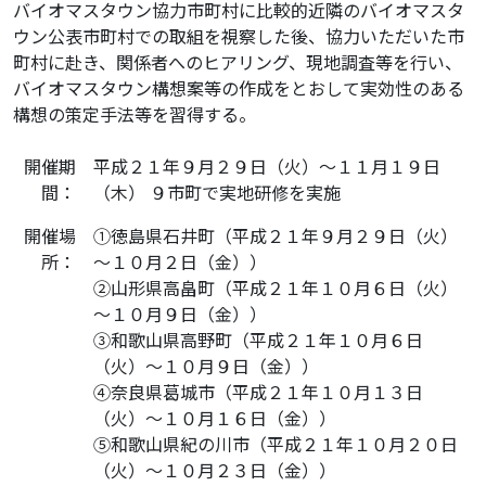
バイオマスタウン協力市町村に比較的近隣のバイオマスタ
ウン公表市町村での取組を視察した後、協力いただいた市
町村に赴き、関係者へのヒアリング、現地調査等を行い、
バイオマスタウン構想案等の作成をとおして実効性のある
構想の策定手法等を習得する。
開催期
平成２１年９月２９日（火）～１１月１９日
間：
（木） ９市町で実地研修を実施
開催場
①徳島県石井町（平成２１年９月２９日（火）
所：
～１０月２日（金））
②山形県高畠町（平成２１年１０月６日（火）
～１０月９日（金））
③和歌山県高野町（平成２１年１０月６日
（火）～１０月９日（金））
④奈良県葛城市（平成２１年１０月１３日
（火）～１０月１６日（金））
⑤和歌山県紀の川市（平成２１年１０月２０日
（火）～１０月２３日（金））