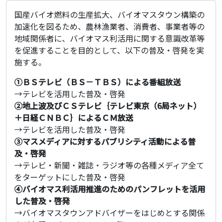
国産バイオ燃料の生産拡大、バイオマスタウン構築の
加速化を図るため、農林漁業者、消費者、事業者等の
地域関係者に、バイオマス利活用に関する意識改革等
を促進することを目的として、以下の普及・啓発を実
施する。
①ＢＳテレビ（ＢＳ－ＴＢＳ）による番組放送
→テレビを活用した普及・啓発
②地上波及びＣＳテレビ｛テレビ東京（6局ネット）
＋日経ＣＮＢＣ｝によるＣＭ放送
→テレビを活用した普及・啓発
③マスメディアに対するパブリシティ活動による普
及・啓発
→テレビ・新聞・雑誌・ラジオ等の各種メディア全て
をターゲットにした普及・啓発
④バイオマス利活用推進のためのパンフレットを活用
した普及・啓発
→バイオマスタウンアドバイザーをはじめとする関係