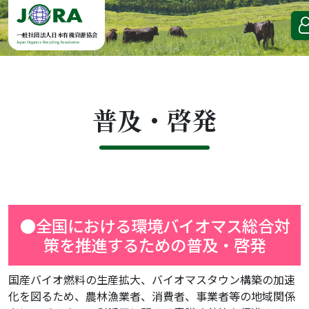
Skip to content
一般社団法人日本有機資源協会
Japan Organics Recycling Association
普及・啓発
●全国における環境バイオマス総合対
策を推進するための普及・啓発
国産バイオ燃料の生産拡大、バイオマスタウン構築の加速
化を図るため、農林漁業者、消費者、事業者等の地域関係