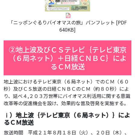
「ニッポンぐるりバイオマスの旅」パンフレット
[PDF
640KB]
②地上波及びＣＳテレビ｛テレビ東京
（６局ネット）＋日経ＣＮＢＣ｝によ
るＣＭ放送
地上波におけるテレビ東京（６局ネット）でのＣＭ（６０
秒）及びＣＳ放送の日経ＣＮＢＣのＣＭ（約８０秒）によ
り、延べ４,２０３万世帯にバイオマス利活用に関する意識
改革等の促進機会を設け、効果的な普及啓発を実施する。
ⅰ）地上波｛テレビ東京（６局ネット）｝によ
るＣＭ放送
放送時間
平成２１年８月１８日（火）、２０日（木）、