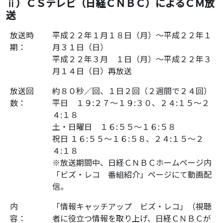
ⅱ）ＣＳテレビ（日経ＣＮＢＣ）によるＣＭ放
送
放送時
平成２２年１月１８日（月）～平成２２年１
期：
月３１日（日）
平成２２年３月 １日（月）～平成２２年３
月１４日（日）再放送
放送回
約８０秒／回、１日２回（２週間で２４回）
数：
平日 １９:２７～１９:３０、２４:１５～２
４:１８
土・日曜日 １６:５５～１６:５８
祝日 １６:５５～１６:５８、２４:１５～２
４:１８
※放送期間中、日経ＣＮＢＣホームページ内
「ビズ・レコ 番組紹介」ページにて動画配
信。
内
「情報キャッチアップ ビズ・レコ」（視聴
容：
者に役立つ情報を取り上げ、日経ＣＮＢＣが