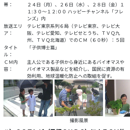
帯：
２４日（月）、２６日（水）、２８日（金）１
１:３０～１２:００ ハッピーチャンネル「フレ
ンズ」内
放送エリ
テレビ東京系列６局（テレビ東京、テレビ大
ア：
阪、テレビ愛知、テレビせとうち、ＴＶＱ九
州、ＴＶＱ北海道）でのＣＭ（６０秒）：５回
タイト
「子供博士篇」
ル：
ＣＭ内
主人公である子供から身近にあるバイオマスや
容：
バイオマス製品などを紹介し、国民に資源の有
効利用、地球温暖化防止への取組を促す。
撮影風景