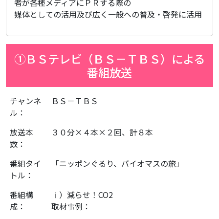
者が各種メディアにＰＲする際の
媒体としての活用及び広く一般への普及・啓発に活用
①ＢＳテレビ（ＢＳ－ＴＢＳ）による
番組放送
チャンネ
ＢＳ－ＴＢＳ
ル：
放送本
３０分×４本×２回、計８本
数：
番組タイ
「ニッポンぐるり、バイオマスの旅」
トル：
番組構
ⅰ）減らせ！CO2
成：
取材事例：