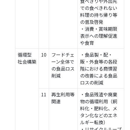
食べきりや外出先
での食べきれない
料理の持ち帰り等
の普及啓発
・消費・賞味期限
表示への理解促進
や食育
循環型
10
フードチェ
・食品製・配・
社会構築
ーン全体で
販・外食等の各段
の食品ロス
階における商慣習
削減
の改善による食品
ロスの削減
11
再生利用等
・食品残渣や廃棄
関連
物の循環利用（飼
料化・肥料化、メ
タン化などのエネ
ルギー転換）
・リサイクルループ