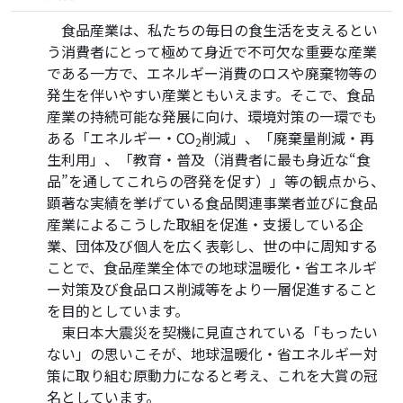
食品産業は、私たちの毎日の食生活を支えるとい
う消費者にとって極めて身近で不可欠な重要な産業
である一方で、エネルギー消費のロスや廃棄物等の
発生を伴いやすい産業ともいえます。そこで、食品
産業の持続可能な発展に向け、環境対策の一環でも
ある「エネルギー・CO
削減」、「廃棄量削減・再
2
生利用」、「教育・普及（消費者に最も身近な“食
品”を通してこれらの啓発を促す）」等の観点から、
顕著な実績を挙げている食品関連事業者並びに食品
産業によるこうした取組を促進・支援している企
業、団体及び個人を広く表彰し、世の中に周知する
ことで、食品産業全体での地球温暖化・省エネルギ
ー対策及び食品ロス削減等をより一層促進すること
を目的としています。
東日本大震災を契機に見直されている「もったい
ない」の思いこそが、地球温暖化・省エネルギー対
策に取り組む原動力になると考え、これを大賞の冠
名としています。