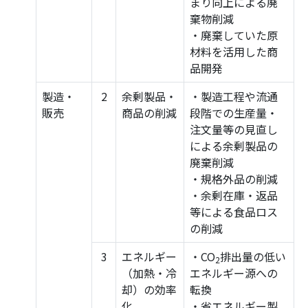
まり向上による廃
棄物削減
・廃棄していた原
材料を活用した商
品開発
製造・
2
余剰製品・
・製造工程や流通
販売
商品の削減
段階での生産量・
注文量等の見直し
による余剰製品の
廃棄削減
・規格外品の削減
・余剰在庫・返品
等による食品ロス
の削減
3
エネルギー
・CO
排出量の低い
2
（加熱・冷
エネルギー源への
却）の効率
転換
化
・省エネルギー製