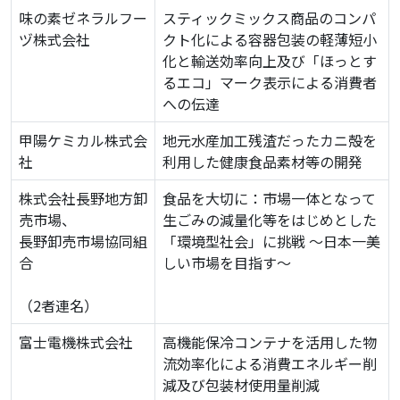
味の素ゼネラルフー
スティックミックス商品のコンパ
ヅ株式会社
クト化による容器包装の軽薄短小
化と輸送効率向上及び「ほっとす
るエコ」マーク表示による消費者
への伝達
甲陽ケミカル株式会
地元水産加工残渣だったカニ殻を
社
利用した健康食品素材等の開発
株式会社長野地方卸
食品を大切に：市場一体となって
売市場、
生ごみの減量化等をはじめとした
長野卸売市場協同組
「環境型社会」に挑戦 ～日本一美
合
しい市場を目指す～
（2者連名）
富士電機株式会社
高機能保冷コンテナを活用した物
流効率化による消費エネルギー削
減及び包装材使用量削減