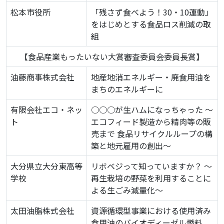
松本市役所
「残さず食べよう！30・10運動」
をはじめとする食品ロス削減の取
組
【食品産業もったいない大賞審査委員会委員長賞】
油藤商事株式会社
地産地消エネルギー・廃食用油を
まちのエネルギーに
有限会社エコ・ネッ
○○○が生ハムになっちゃった ～
ト
エコフィード製造から精肉等の販
売まで 食品リサイクルループの構
築と地元雇用の創出～
大分県立大分東高等
リボベジって知っていますか？ ～
学校
再生栽培の野菜を利用することに
よる生ごみ減量化～
太田油脂株式会社
資源循環型事業における使用済み
食用油のバイオディーゼル燃料