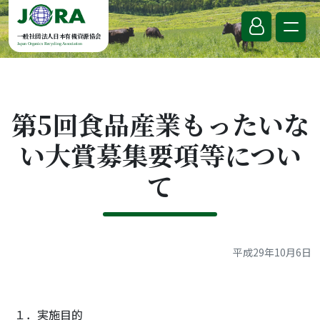
Skip to content
一般社団法人日本有機資源協会
Japan Organics Recycling Association
第5回食品産業もったいな
い大賞募集要項等につい
て
平成29年10月6日
１．実施目的