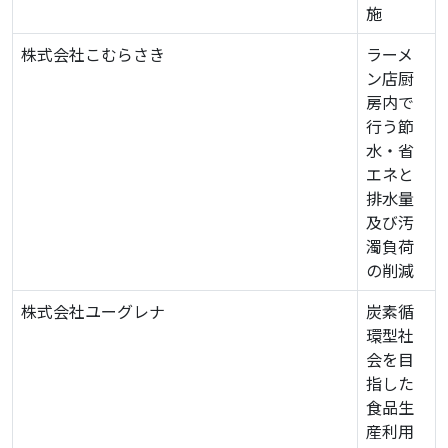
施
株式会社こむらさき
ラーメ
ン店厨
房内で
行う節
水・省
エネと
排水量
及び汚
濁負荷
の削減
株式会社ユーグレナ
炭素循
環型社
会を目
指した
食品生
産利用