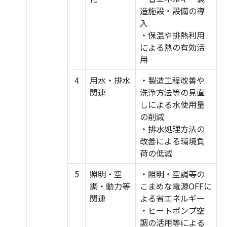
造施設・設備の導
入
・保温や排熱利用
による熱の有効活
用
4
用水・排水
・製造工程改善や
関連
洗浄方法等の見直
しによる水使用量
の削減
・排水処理方法の
改善による環境負
荷の低減
5
照明・空
・照明・空調等の
調・動力等
こまめな電源OFFに
関連
よる省エネルギー
・ヒートポンプ空
調の活用等による