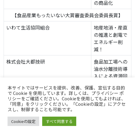
の商品化
【食品産業もったいない大賞審査委員会委員長賞】
いわて生活協同組合
地産地消・産直
の推進と創電で
エネルギー削
減！
株式会社大都技研
食品加工場への
油水分離技術導
入による資源回
収と排水処理シ
本サイトではサービスを提供、改善、保護、宣伝する目的
ステムの改善
で Cookie を使用しています。詳しくは、プライバシー ポ
リシーをご確認ください。Cookieを使用してもよければ、
パルシステム生活協同組合連合会
パルシステム
「同意」をクリックください。「Cookieの設定」にアクセ
スし、制御することも可能です。
100万人の食づ
くり・もったい
Cookieの設定
すべて同意する
ないプロジェク
ト