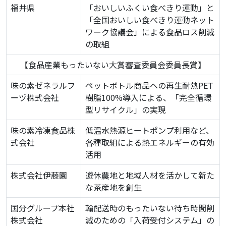
福井県
「おいしいふくい食べきり運動」と
「全国おいしい食べきり運動ネット
ワーク協議会」による食品ロス削減
の取組
【食品産業もったいない大賞審査委員会委員長賞】
味の素ゼネラルフ
ペットボトル商品への再生耐熱PET
ーヅ株式会社
樹脂100%導入による、「完全循環
型リサイクル」の実現
味の素冷凍食品株
低温水熱源ヒートポンプ利用など、
式会社
各種取組による熱エネルギーの有効
活用
株式会社伊藤園
遊休農地と地域人材を活かして新た
な茶産地を創生
国分グループ本社
輸配送時のもったいない待ち時間削
株式会社
減のための「入荷受付システム」の