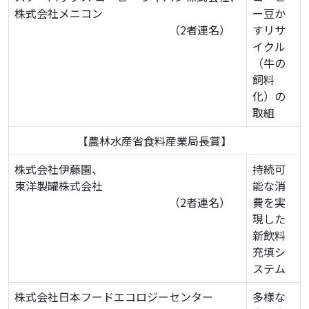
株式会社メニコン
ー豆か
（2者連名）
すリサ
イクル
（牛の
飼料
化）の
取組
【農林水産省食料産業局長賞】
株式会社伊藤園、
持続可
東洋製罐株式会社
能な消
（2者連名）
費を実
現した
新飲料
充填シ
ステム
株式会社日本フードエコロジーセンター
多様な