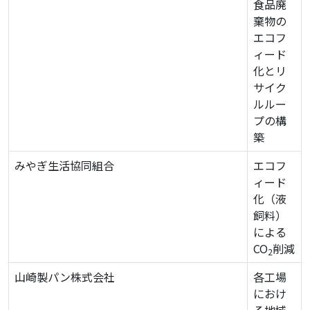
食品廃
棄物の
エコフ
ィード
化とリ
サイク
ルルー
プの構
築
みやぎ生活協同組合
エコフ
ィード
化（液
飼料）
による
CO
削減
2
山崎製パン株式会社
各工場
におけ