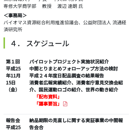
専修大学商学部 教授 渡辺 達朗 氏
＜事務局＞
バイオマス資源総合利用推進協議会、公益財団法人 流通経
済研究所
４． スケジュール
第１回
パイロットプロジェクト実施状況紹介
平成25
中間とりまとめフォローアップ方法の検討
年11月
平成２４年度日配品調査の結果報告
15日
消費者広報実績紹介、消費者庁意見交換会紹
（金）
介、国民運動ロゴの紹介、世界の動き紹介
「配布資料」
「議事要旨」
報告会
納品期限の見直しに関する実証事業の中間報
平成25
告会合