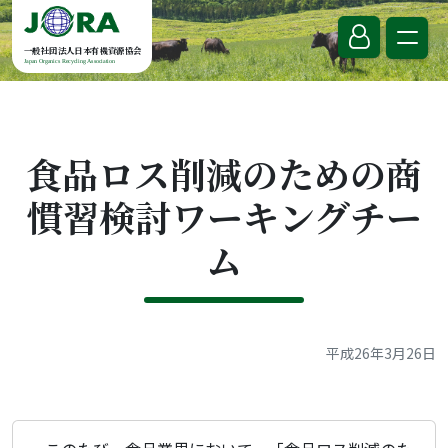
Skip to content
一般社団法人日本有機資源協会
Japan Organics Recycling Association
食品ロス削減のための商
慣習検討ワーキングチー
ム
平成26年3月26日