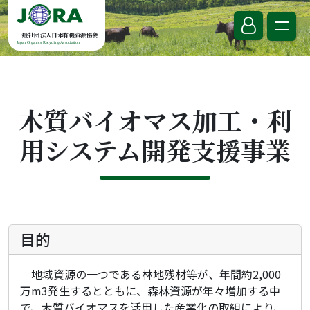
Skip to content
一般社団法人日本有機資源協会
Japan Organics Recycling Association
木質バイオマス加工・利
用システム開発支援事業
目的
地域資源の一つである林地残材等が、年間約2,000
万m3発生するとともに、森林資源が年々増加する中
で、木質バイオマスを活用した産業化の取組により、