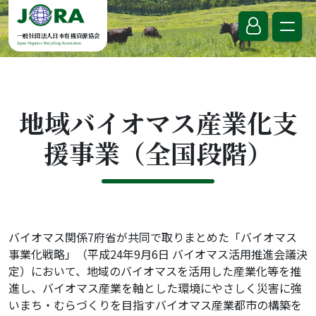
Skip to content
一般社団法人日本有機資源協会
Japan Organics Recycling Association
地域バイオマス産業化支
援事業（全国段階）
バイオマス関係7府省が共同で取りまとめた「バイオマス
事業化戦略」（平成24年9月6日 バイオマス活用推進会議決
定）において、地域のバイオマスを活用した産業化等を推
進し、バイオマス産業を軸とした環境にやさしく災害に強
いまち・むらづくりを目指すバイオマス産業都市の構築を