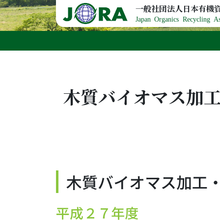
Skip to content
一般社団法人日本有機
Japan Organics Recycling As
木質バイオマス加工
木質バイオマス加工
平成２７年度