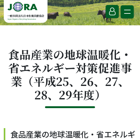
Skip to content
一般社団法人日本有機資源協会
Japan Organics Recycling Association
食品産業の地球温暖化・
省エネルギー対策促進事
業（平成25、26、27、
28、29年度）
食品産業の地球温暖化・省エネルギ