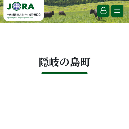
Skip to content
一般社団法人日本有機資源協会
Japan Organics Recycling Association
隠岐の島町