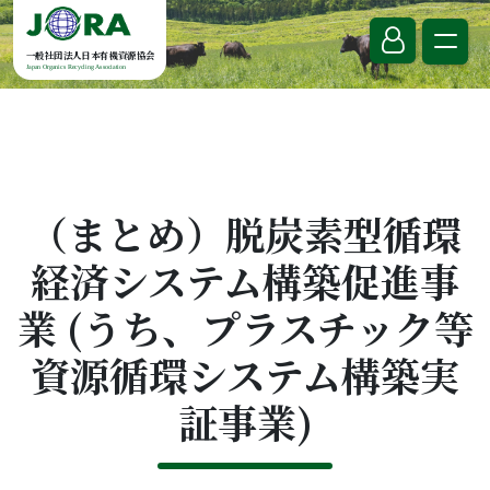
Skip to content
一般社団法人日本有機資源協会
Japan Organics Recycling Association
（まとめ）脱炭素型循環
経済システム構築促進事
業 (うち、プラスチック等
資源循環システム構築実
証事業)