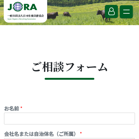
Skip to content
一般社団法人日本有機資源協会
Japan Organics Recycling Association
ご相談フォーム
お名前
*
会社名または自治体名（ご所属）
*