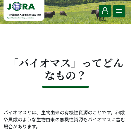
Skip to content
一般社団法人日本有機資源協会
Japan Organics Recycling Association
「バイオマス」ってどん
なもの？
バイオマスとは、生物由来の有機性資源のことです。卵殻
や貝殻のような生物由来の無機性資源もバイオマスに含む
場合があります。