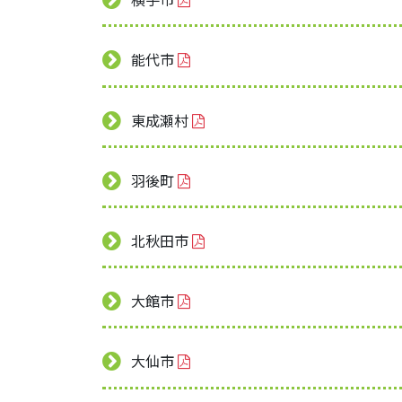
能代市
東成瀬村
羽後町
北秋田市
大館市
大仙市