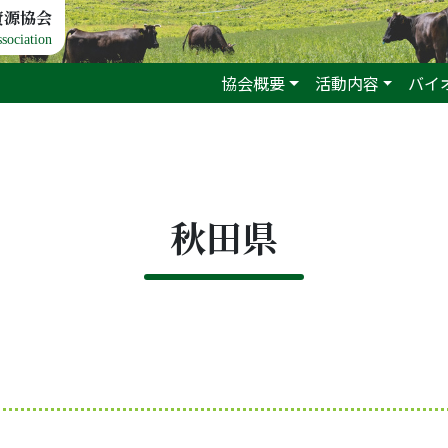
資源協会
sociation
協会概要
活動内容
バイ
秋田県