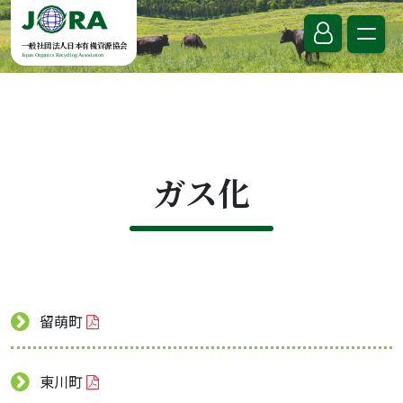
Skip to content
一般社団法人日本有機資源協会
Japan Organics Recycling Association
ガス化
留萌町
東川町