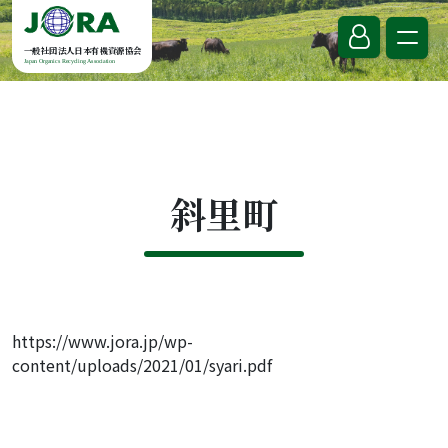
Skip to content
一般社団法人日本有機資源協会
Japan Organics Recycling Association
斜里町
https://www.jora.jp/wp-
content/uploads/2021/01/syari.pdf