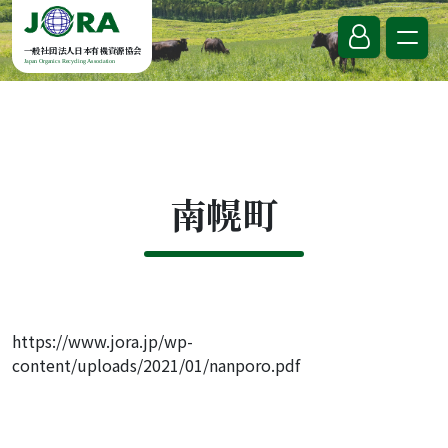
Skip to content
一般社団法人日本有機資源協会
Japan Organics Recycling Association
南幌町
https://www.jora.jp/wp-
content/uploads/2021/01/nanporo.pdf