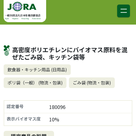
コンテンツへスキップ
メインナビゲーション
一般社団法人日本有機資源協会
Japan Organics Recycling Association
高密度ポリエチレンにバイオマス原料を混
ぜたごみ袋、キッチン袋等
飲食器・キッチン用品 (日用品)
ポリ袋（一般） (物流・包装)
ごみ袋 (物流・包装)
認定番号
180096
表示バイオマス度
10%