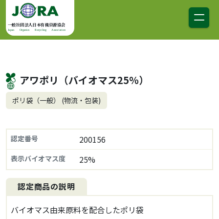
コンテンツへスキップ
メインナビゲーション
一般社団法人日本有機資源協会
Japan Organics Recycling Association
アワポリ（バイオマス25％）
ポリ袋（一般） (物流・包装)
認定番号
200156
表示バイオマス度
25%
認定商品の説明
バイオマス由来原料を配合したポリ袋