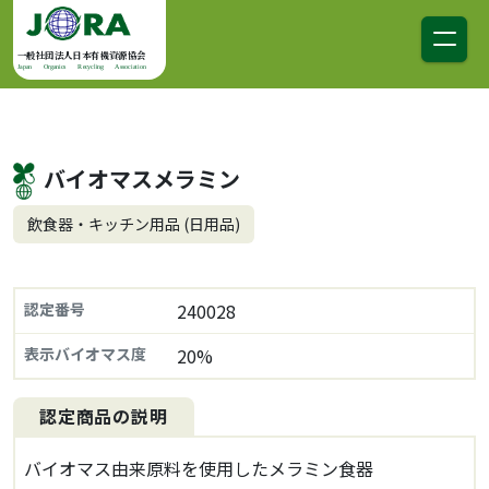
コンテンツへスキップ
メインナビゲーション
一般社団法人日本有機資源協会
Japan Organics Recycling Association
バイオマスメラミン
飲食器・キッチン用品 (日用品)
認定番号
240028
表示バイオマス度
20%
認定商品の説明
バイオマス由来原料を使用したメラミン食器