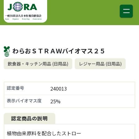
コンテンツへスキップ
メインナビゲーション
一般社団法人日本有機資源協会
Japan Organics Recycling Association
わらおＳＴＲＡＷバイオマス２５
飲食器・キッチン用品 (日用品)
レジャー用品 (日用品)
認定番号
240013
表示バイオマス度
25%
認定商品の説明
植物由来原料を配合したストロー