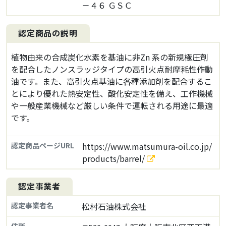
－４６ ＧＳＣ
認定商品の説明
植物由来の合成炭化水素を基油に非Zn 系の新規極圧剤
を配合したノンスラッジタイプの高引火点耐摩耗性作動
油です。また、高引火点基油に各種添加剤を配合するこ
とにより優れた熱安定性、酸化安定性を備え、工作機械
や一般産業機械など厳しい条件で運転される用途に最適
です。
認定商品ページURL
https://www.matsumura-oil.co.jp/
products/barrel/
認定事業者
認定事業者名
松村石油株式会社