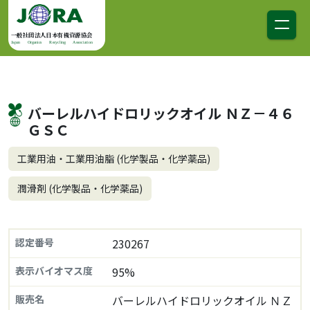
コンテンツへスキップ
メインナビゲーション
一般社団法人日本有機資源協会
Japan Organics Recycling Association
バーレルハイドロリックオイル ＮＺ－４６
ＧＳＣ
工業用油・工業用油脂 (化学製品・化学薬品)
潤滑剤 (化学製品・化学薬品)
認定番号
230267
表示バイオマス度
95%
販売名
バーレルハイドロリックオイル ＮＺ