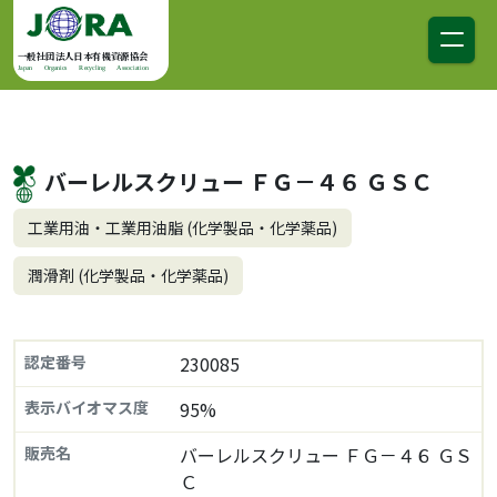
コンテンツへスキップ
メインナビゲーション
一般社団法人日本有機資源協会
Japan Organics Recycling Association
バーレルスクリュー ＦＧ－４６ ＧＳＣ
工業用油・工業用油脂 (化学製品・化学薬品)
潤滑剤 (化学製品・化学薬品)
認定番号
230085
表示バイオマス度
95%
販売名
バーレルスクリュー ＦＧ－４６ ＧＳ
Ｃ