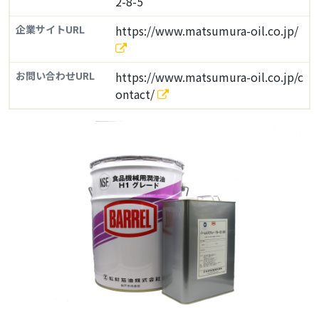
2-8-5
企業サイトURL
https://www.matsumura-oil.co.jp/
お問い合わせURL
https://www.matsumura-oil.co.jp/c
ontact/