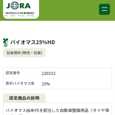
コンテンツへスキップ
メインナビゲーション
一般社団法人日本有機資源協会
Japan Organics Recycling Association
バイオマス25％HD
包装資材 (物流・包装)
認定番号
220332
表示バイオマス度
25%
認定商品の説明
バイオマス由来PEを配合した自動車整備用品（タイヤ保