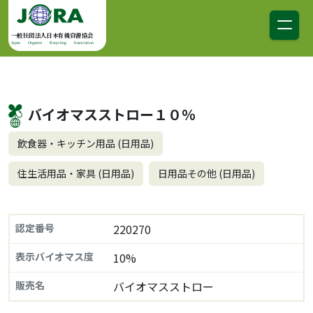
コンテンツへスキップ
メインナビゲーション
一般社団法人日本有機資源協会
Japan Organics Recycling Association
バイオマスストロー１０％
飲食器・キッチン用品 (日用品)
住生活用品・家具 (日用品)
日用品その他 (日用品)
認定番号
220270
表示バイオマス度
10%
販売名
バイオマスストロー