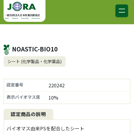
コンテンツへスキップ
メインナビゲーション
一般社団法人日本有機資源協会
Japan Organics Recycling Association
NOASTIC-BIO10
シート (化学製品・化学薬品)
認定番号
220242
表示バイオマス度
10%
認定商品の説明
バイオマス由来PSを配合したシート