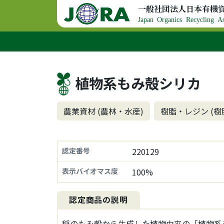
コンテンツへスキップ
一般社団法人日本有機
メインナビゲーション
Japan Organics Recycling As
植物系もみ殻シリカ
農業資材 (農林・水産)
樹脂・レジン (樹
認定番号
220129
表示バイオマス度
100%
認定商品の説明
稲のもみ殻から生成した植物由来の「植物系