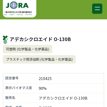
コンテンツへスキップ
メインナビゲーション
一般社団法人日本有機資源協会
Japan Organics Recycling Association
アデカシクロエイド O-130B
可塑剤 (化学製品・化学薬品)
プラスチック用添加剤 (化学製品・化学薬品)
認定番号
210425
表示バイオマス度
90%
販売名
アデカシクロエイド O-130B