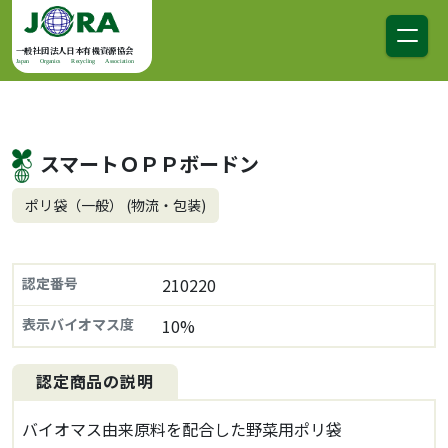
コンテンツへスキップ
メインナビゲーション
一般社団法人日本有機資源協会
Japan Organics Recycling Association
スマートＯＰＰボードン
ポリ袋（一般） (物流・包装)
認定番号
210220
表示バイオマス度
10%
認定商品の説明
バイオマス由来原料を配合した野菜用ポリ袋