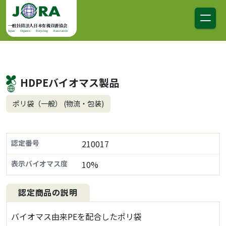
コンテンツへスキップ
メインナビゲーション
一般社団法人日本有機資源協会
Japan Organics Recycling Association
HDPEバイオマス製品
ポリ袋（一般） (物流・包装)
認定番号
210017
表示バイオマス度
10%
認定商品の説明
バイオマス由来PEを配合したポリ袋