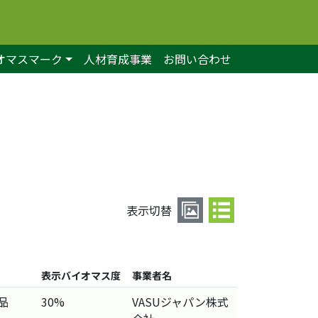
オマスマーク
人材育成事業
お問い合わせ
表示切替
表示
バイオマス度
事業者名
品
30%
VASUジャパン株式