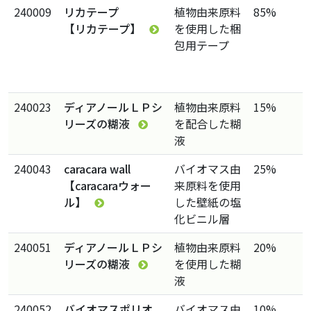
240009
リカテープ
植物由来原料
85%
【リカテープ】
を使用した梱
包用テープ
240023
ディアノールＬＰシ
植物由来原料
15%
リーズの糊液
を配合した糊
液
240043
caracara wall
バイオマス由
25%
【caracaraウォー
来原料を使用
ル】
した壁紙の塩
化ビニル層
240051
ディアノールＬＰシ
植物由来原料
20%
リーズの糊液
を使用した糊
液
240052
バイオマスポリオ
バイオマス由
10%