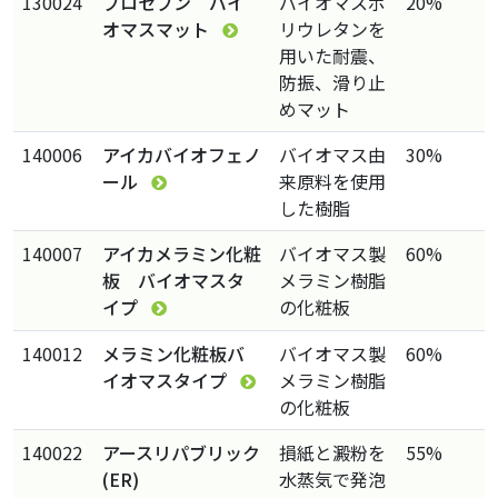
130024
プロセブン バイ
バイオマスポ
20%
オマスマット
リウレタンを
用いた耐震、
防振、滑り止
めマット
140006
アイカバイオフェノ
バイオマス由
30%
ール
来原料を使用
した樹脂
140007
アイカメラミン化粧
バイオマス製
60%
板 バイオマスタ
メラミン樹脂
イプ
の化粧板
140012
メラミン化粧板バ
バイオマス製
60%
イオマスタイプ
メラミン樹脂
の化粧板
140022
アースリパブリック
損紙と澱粉を
55%
(ER)
水蒸気で発泡