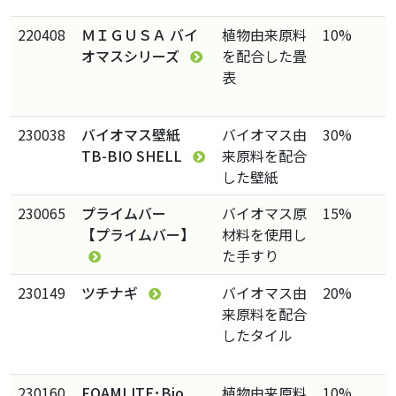
220408
ＭＩＧＵＳＡ バイ
植物由来原料
10%
オマスシリーズ
を配合した畳
表
230038
バイオマス壁紙
バイオマス由
30%
TB-BIO SHELL
来原料を配合
した壁紙
230065
プライムバー
バイオマス原
15%
【プライムバー】
材料を使用し
た手すり
230149
ツチナギ
バイオマス由
20%
来原料を配合
したタイル
230160
FOAMLITE･Bio
植物由来原料
10%