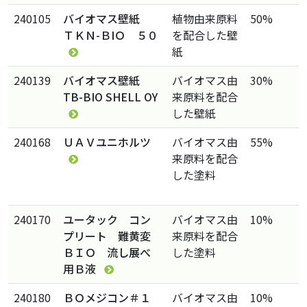
240105
バイオマス壁紙
植物由来原料
50%
ＴＫＮ-ＢIＯ ５０
を配合した壁
紙
240139
バイオマス壁紙
バイオマス由
30%
TB-BIO SHELL OY
来原料を配合
した壁紙
240168
ＵＡＶユニホルツ
バイオマス由
55%
来原料を配合
した塗料
240170
ユータック コン
バイオマス由
10%
プリート 難黄変
来原料を配合
ＢＩＯ 流し展べ
した塗料
用Ｂ液
240180
ＢＯメジコン＃１
バイオマス由
10%