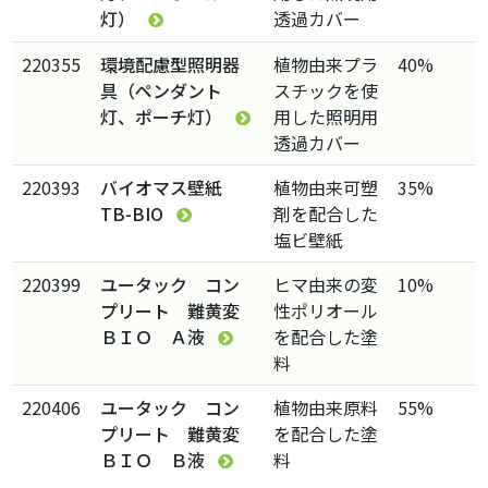
灯）
透過カバー
220355
環境配慮型照明器
植物由来プラ
40%
具（ペンダント
スチックを使
灯、ポーチ灯）
用した照明用
透過カバー
220393
バイオマス壁紙
植物由来可塑
35%
TB-BIO
剤を配合した
塩ビ壁紙
220399
ユータック コン
ヒマ由来の変
10%
プリート 難黄変
性ポリオール
ＢＩＯ Ａ液
を配合した塗
料
220406
ユータック コン
植物由来原料
55%
プリート 難黄変
を配合した塗
ＢＩＯ Ｂ液
料