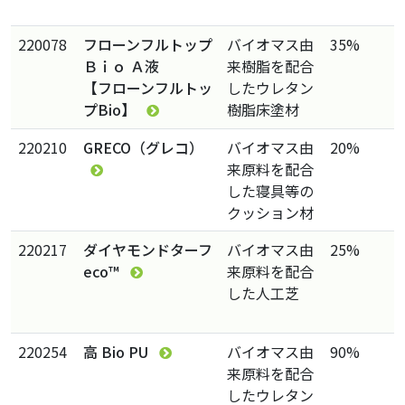
220078
フローンフルトップ
バイオマス由
35%
Ｂｉｏ Ａ液
来樹脂を配合
【フローンフルトッ
したウレタン
プBio】
樹脂床塗材
220210
GRECO（グレコ）
バイオマス由
20%
来原料を配合
した寝具等の
クッション材
220217
ダイヤモンドターフ
バイオマス由
25%
eco™
来原料を配合
した人工芝
220254
高 Bio PU
バイオマス由
90%
来原料を配合
したウレタン