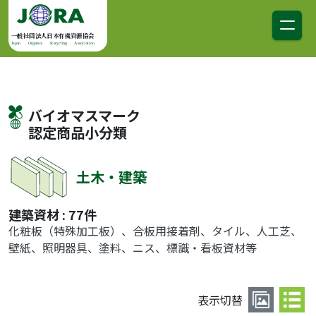
コンテンツへスキップ
メインナビゲーション
一般社団法人日本有機資源協会
Japan Organics Recycling Association
バイオマスマーク
認定商品小分類
土木・建築
建築資材 : 77件
化粧板（特殊加工板）、合板用接着剤、タイル、人工芝、
壁紙、照明器具、塗料、ニス、標識・看板資材等
表示切替