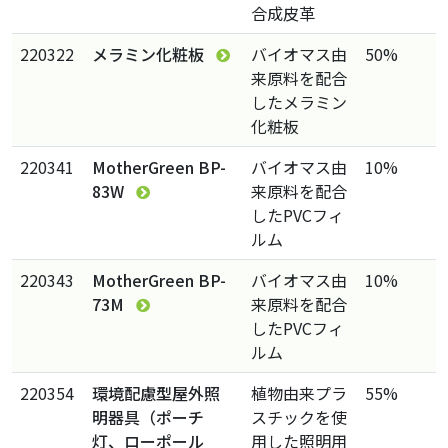
合成皮革
220322
メラミン化粧板
バイオマス由
50%
来原料を配合
したメラミン
化粧板
220341
MotherGreen BP-
バイオマス由
10%
83W
来原料を配合
したPVCフィ
ルム
220343
MotherGreen BP-
バイオマス由
10%
73M
来原料を配合
したPVCフィ
ルム
220354
環境配慮型屋外照
植物由来プラ
55%
明器具（ポーチ
スチックを使
灯、ローポール
用した照明用