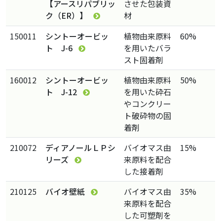
【アースリパブリッ
させた包装資
ク（ER）】
材
150011
シントーオービッ
植物由来原料
60%
ト J-6
を用いたバラ
スト固着剤
160012
シントーオービッ
植物由来原料
50%
ト J-12
を用いた砕石
やコンクリー
ト破砕物の固
着剤
210072
ディアノールＬＰシ
バイオマス由
15%
リーズ
来原料を配合
した接着剤
210125
バイオ壁紙
バイオマス由
35%
来原料を配合
した可塑剤を