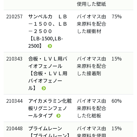
使用した壁紙
210257
サンペルカ ＬＢ
バイオマス由
75%
－１５００、ＬＢ
来原料を配合
－２５００
した緩衝材
【LB-1500,LB-
2500】
210343
合板・ＬＶＬ用バ
バイオマス由
15%
イオフェノール
来原料を配合
【合板・ＬＶＬ用
した接着剤
バイオフェノー
ル】
210344
アイカメラミン化粧
バイオマス由
60%
板リグニンフェノ
来原料を配合
ールタイプ
した化粧板
210448
プライムレーン
バイオマス由
15%
【プライムレーン】
来原料を使用