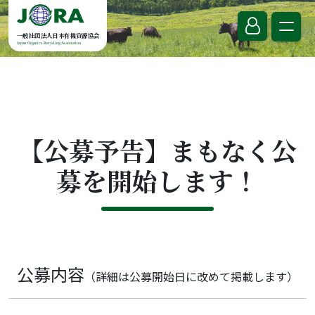
Skip to content
一般社団法人日本有機資源協会
Japan Organics Recycling Association
【公募予告】まもなく公
募を開始します！
公募内容
（詳細は公募開始日に改めて掲載します）