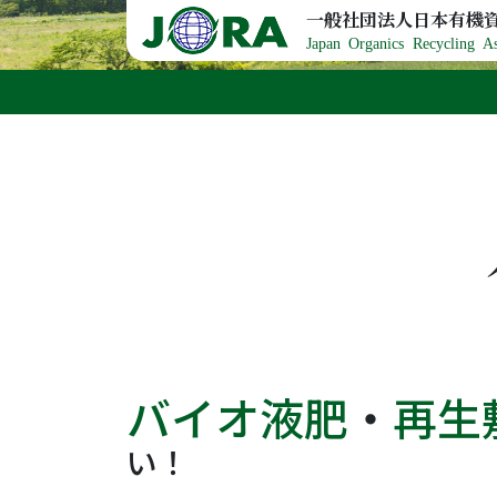
Skip to content
一般社団法人日本有機
Japan Organics Recycling As
バイオ液肥
・
再生
い！