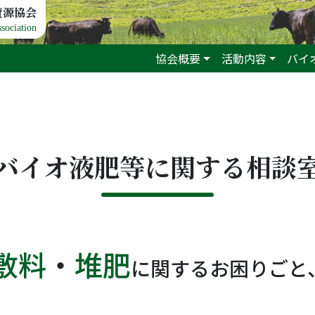
資源協会
sociation
協会概要
活動内容
バイ
バイオ液肥等に関する相談
敷料
・
堆肥
に関するお困りごと