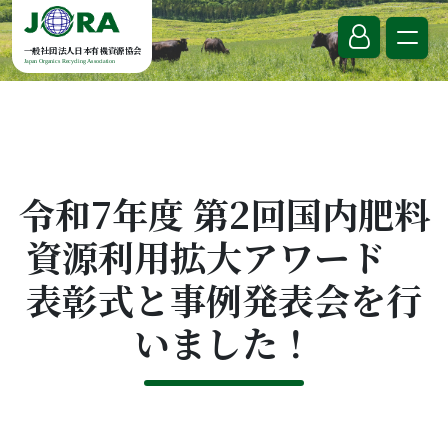
Skip to content
一般社団法人日本有機資源協会
Japan Organics Recycling Association
令和7年度 第2回国内肥料
資源利用拡大アワード
表彰式と事例発表会を行
いました！