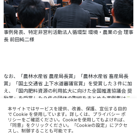
事例発表、特定非営利活動法人循環型 環境・農業の会 理事
長 前田純二様
なお、「農林水産省 農産局長賞」「農林水産省 畜産局長
賞」「国土交通省 上下水道審議官賞」を受賞した３件に加
え、「国内肥料資源の利用拡大に向けた全国推進協議会 奨
励賞」を受賞した９件の団体の取組をまとめた事例集は
こ
ちらからダウンロード
いただけます。
本サイトではサービスを提供、改善、保護、宣伝する目的
で Cookie を使用しています。詳しくは、プライバシー ポ
リシーをご確認ください。Cookieを使用してもよければ、
「同意」をクリックください。「Cookieの設定」にアクセ
トップページ
プライバシーポリシー
スし、制御することも可能です。