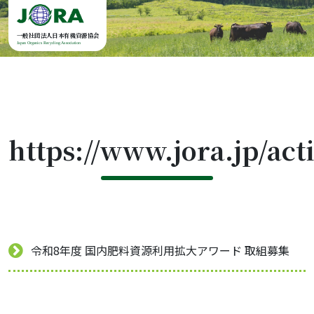
Skip to content
一般社団法人日本有機資源協会
Japan Organics Recycling Association
https://www.jora.jp/act
令和8年度 国内肥料資源利用拡大アワード 取組募集