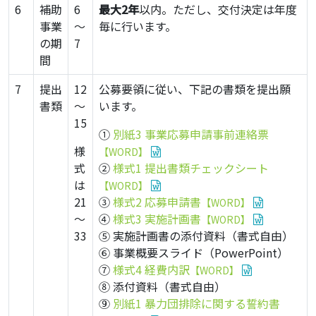
6
補助
6
最大2年
以内。ただし、交付決定は年度
事業
～
毎に行います。
の期
7
間
7
提出
12
公募要領に従い、下記の書類を提出願
書類
～
います。
15
①
別紙3 事業応募申請事前連絡票
様
【WORD】
式
②
様式1 提出書類チェックシート
は
【WORD】
21
③
様式2 応募申請書
【WORD】
～
④
様式3 実施計画書
【WORD】
33
⑤ 実施計画書の添付資料（書式自由）
⑥ 事業概要スライド（PowerPoint）
⑦
様式4 経費内訳
【WORD】
⑧ 添付資料（書式自由）
⑨
別紙1 暴力団排除に関する誓約書