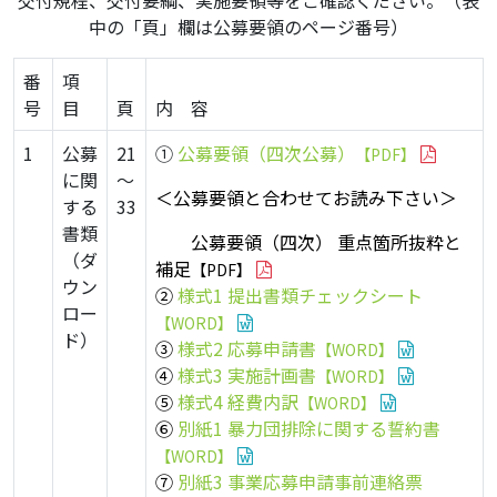
中の「頁」欄は公募要領のページ番号）
番
項
号
目
頁
内 容
1
公募
21
①
公募要領（四次公募）
【PDF】
に関
～
＜公募要領と合わせてお読み下さい＞
する
33
書類
公募要領（四次） 重点箇所抜粋と
（ダ
補足
【PDF】
ウン
②
様式1 提出書類チェックシート
ロー
【WORD】
ド）
③
様式2 応募申請書
【WORD】
④
様式3 実施計画書
【WORD】
⑤
様式4 経費内訳
【WORD】
⑥
別紙1 暴力団排除に関する誓約書
【WORD】
⑦
別紙3 事業応募申請事前連絡票