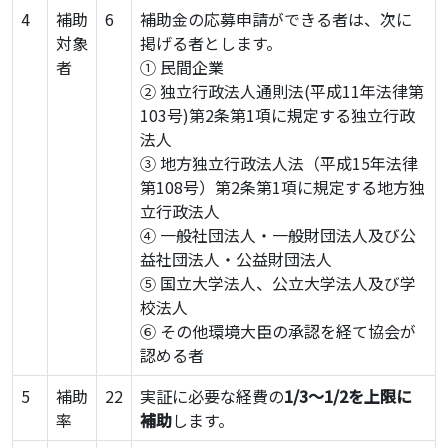
4
補助
6
補助金の応募申請ができる者は、次に
対象
掲げる者とします。
者
① 民間企業
② 独立行政法人通則法(平成11年法律第
103号)第2条第1項に規定する独立行政
法人
③ 地方独立行政法人法（平成15年法律
第108号）第2条第1項に規定する地方独
立行政法人
④ 一般社団法人・一般財団法人及び公
益社団法人・公益財団法人
⑤ 国立大学法人、公立大学法人及び学
校法人
⑥ その他環境大臣の承認を経て協会が
認める者
5
補助
22
実証に必要な経費の
1/3～1/2を上限に
率
補助
します。