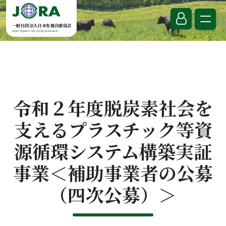
Skip to content
一般社団法人日本有機資源協会
Japan Organics Recycling Association
令和２年度脱炭素社会を
支えるプラスチック等資
源循環システム構築実証
事業＜補助事業者の公募
（四次公募）＞