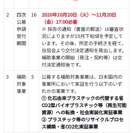
2
四次
16
2020年10月20日（火）～11月20日
公募
（金）17:00必着
申請
※ 採否の通知（書面の郵送）は審査状
受付
況によりますが10月下旬頃を予定して
期間
います。その後、所定の手続きを経て、
当協会より交付決定通知を発出します。
補助事業の開始（発注・契約等）は交
付決定通知後です。
3
補助
5
公募する補助対象事業は、日本国内の
対象
事業所において実証を行う以下のいず
事業
れかの事業です。
① 化石由来プラスチックの代替する省
CO2型バイオプラスチック等（再生可能
資源）への転換・社会実装化実証事業
② プラスチック等のリサイクルプロセ
ス構築・省CO2化実証事業