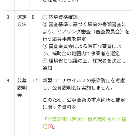
8
選定
8
① 応募資格確認
方法
② 審査基準に基づく事前の書類審査に
より、ヒアリング審査（審査委員会）を
行う応募事業を選定
③ 審査委員会による厳正な審査によ
り、補助金の範囲内で事業者を選定
④ 環境省と協議の上、採択者を決定し
通知
9
公募
17
新型コロナウイルスの感染防止を考慮
説明
し、公募説明会は実施しません。
会
このため、公募要領の重点箇所と補足
に関する資料を
「
公募要領（四次） 重点箇所抜粋と補
足
」