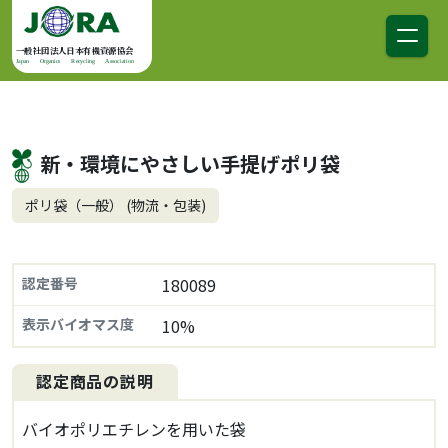
コンテンツへスキップ
メインナビゲーション
一般社団法人日本有機資源協会
Japan Organics Recycling Association
新・環境にやさしい手提げポリ袋
ポリ袋（一般） (物流・包装)
認定番号
180089
表示バイオマス度
10%
認定商品の説明
バイオポリエチレンを用いた袋