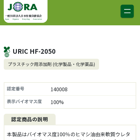
コンテンツへスキップ
メインナビゲーション
一般社団法人日本有機資源協会
Japan Organics Recycling Association
URIC HF-2050
プラスチック用添加剤 (化学製品・化学薬品)
認定番号
140008
表示バイオマス度
100%
認定商品の説明
本製品はバイオマス度100％のヒマシ油由来軟質ウレタ