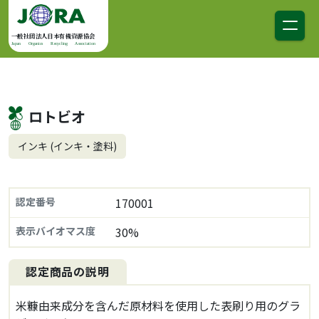
コンテンツへスキップ
メインナビゲーション
一般社団法人日本有機資源協会
Japan Organics Recycling Association
ロトビオ
インキ (インキ・塗料)
認定番号
170001
表示バイオマス度
30%
認定商品の説明
米糠由来成分を含んだ原材料を使用した表刷り用のグラ