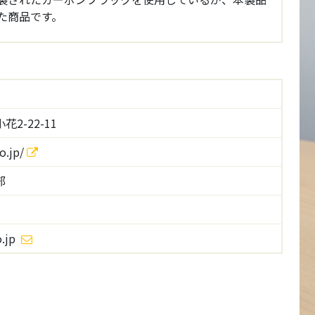
た商品です。
2-22-11
o.jp/
部
o.jp