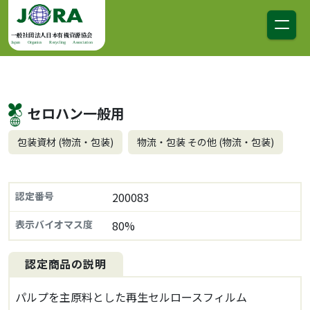
コンテンツへスキップ
メインナビゲーション
一般社団法人日本有機資源協会
Japan Organics Recycling Association
セロハン一般用
包装資材 (物流・包装)
物流・包装 その他 (物流・包装)
認定番号
200083
表示バイオマス度
80%
認定商品の説明
パルプを主原料とした再生セルロースフィルム