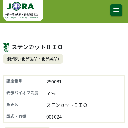
コンテンツへスキップ
メインナビゲーション
一般社団法人日本有機資源協会
Japan Organics Recycling Association
ステンカットＢＩＯ
潤滑剤 (化学製品・化学薬品)
認定番号
250081
表示バイオマス度
55%
販売名
ステンカットＢＩＯ
型式・品番
001024