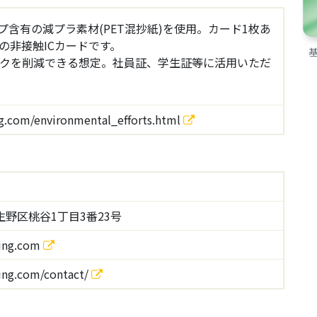
含有の減プラ素材(PET混抄紙)を使用。カード1枚あ
の非接触ICカードです。
ックを削減できる想定。社員証、学生証等に活用いただ
ing.com/environmental_efforts.html
野区桃谷1丁目3番23号
ting.com
ting.com/contact/