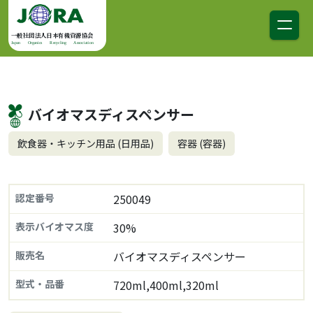
コンテンツへスキップ
メインナビゲーション
一般社団法人日本有機資源協会
Japan Organics Recycling Association
バイオマスディスペンサー
飲食器・キッチン用品 (日用品)
容器 (容器)
認定番号
250049
表示バイオマス度
30%
販売名
バイオマスディスペンサー
型式・品番
720ml,400ml,320ml