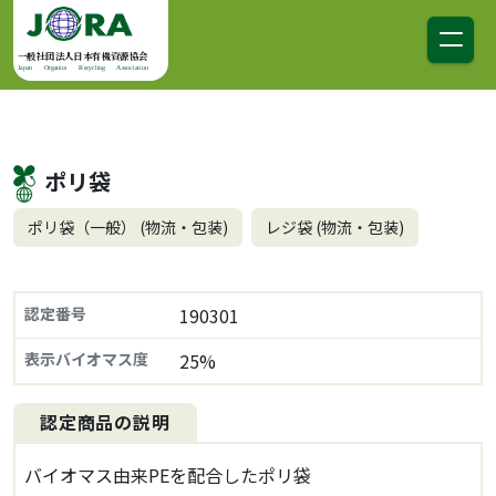
コンテンツへスキップ
メインナビゲーション
一般社団法人日本有機資源協会
Japan Organics Recycling Association
ポリ袋
ポリ袋（一般） (物流・包装)
レジ袋 (物流・包装)
認定番号
190301
表示バイオマス度
25%
認定商品の説明
バイオマス由来PEを配合したポリ袋