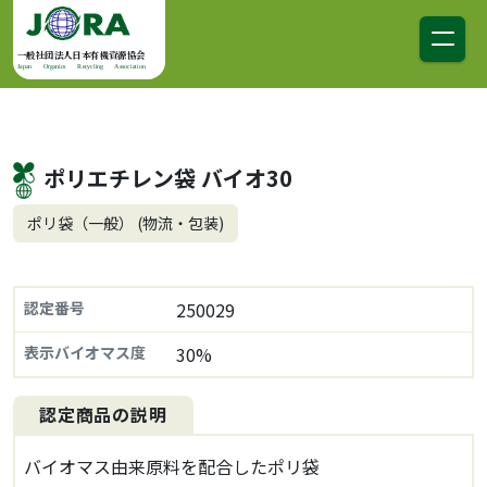
コンテンツへスキップ
メインナビゲーション
一般社団法人日本有機資源協会
Japan Organics Recycling Association
ポリエチレン袋 バイオ30
ポリ袋（一般） (物流・包装)
認定番号
250029
表示バイオマス度
30%
認定商品の説明
バイオマス由来原料を配合したポリ袋