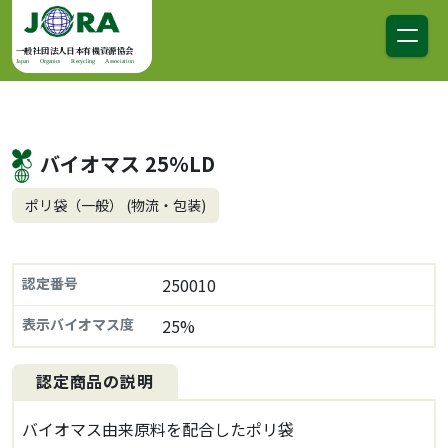
コンテンツへスキップ
メインナビゲーション
一般社団法人日本有機資源協会
Japan Organics Recycling Association
バイオマス 25％LD
ポリ袋（一般） (物流・包装)
認定番号
250010
表示バイオマス度
25%
認定商品の説明
バイオマス由来原料を配合したポリ袋