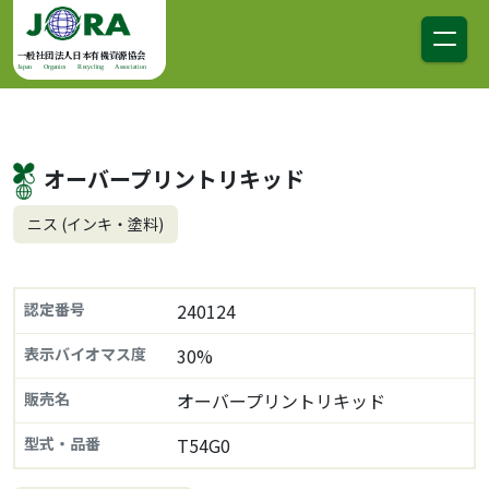
コンテンツへスキップ
メインナビゲーション
一般社団法人日本有機資源協会
Japan Organics Recycling Association
オーバープリントリキッド
ニス (インキ・塗料)
認定番号
240124
表示バイオマス度
30%
販売名
オーバープリントリキッド
型式・品番
T54G0